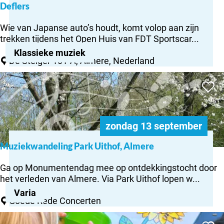
O
Deflers
Deflers
p
e
Wie van Japanse auto’s houdt, komt volop aan zijn
n
trekken tijdens het Open Huis van FDT Sportscar...
H
Klassieke muziek
u
De Steiger 101-A, Almere, Nederland
i
Muziekwandeling
s
Voeg to
Park Uithof,
F
Almere
D
T
S
zondag 13 september
p
o
Muziekwandeling Park Uithof, Almere
M
r
u
t
Ga op Monumentendag mee op ontdekkingstocht door
z
s
het verleden van Almere. Via Park Uithof lopen w...
i
c
Varia
e
a
Goede Rede Concerten
k
r
Kliederlab
w
s