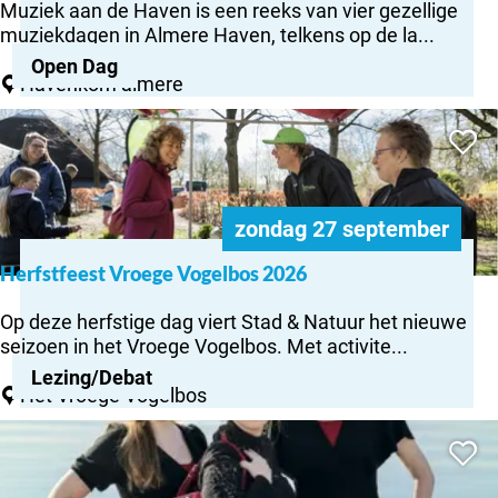
n
Muziek aan de Haven is een reeks van vier gezellige
U
z
&
muziekdagen in Almere Haven, telkens op de la...
D
i
F
E
Open Dag
e
r
Havenkom almere
N
k
i
Herfstfeest
a
e
Voeg to
Vroege
a
n
Vogelbos
n
d
2026
d
s
e
–
zondag 27 september
H
‘
a
Herfstfeest Vroege Vogelbos 2026
B
H
v
a
e
e
Op deze herfstige dag viert Stad & Natuur het nieuwe
c
r
n
seizoen in het Vroege Vogelbos. Met activite...
k
f
N
t
Lezing/Debat
s
e
Het Vroege Vogelbos
o
t
d
t
Eva
f
e
h
Voeg to
Vriend
e
r
e
- Oude
e
l
R