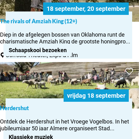
l
King
m
u
18 september, 20 september
(12+)
e
k
r
The rivals of Amziah King (12+)
(
T
T
h
Diep in de afgelegen bossen van Oklahoma runt de
r
e
charismatische Amziah King de grootste honingpro...
y
r
o
Schaapskooi bezoeken
i
Corrosia Theater, Expo & Film
u
v
t
Herdershut
a
)
Voeg to
l
s
o
f
vrijdag 18 september
A
m
Herdershut
H
z
e
i
Ontdek de Herdershut in het Vroege Vogelbos. In het
r
a
jubileumjaar 50 jaar Almere organiseert Stad...
d
h
Klassieke muziek
e