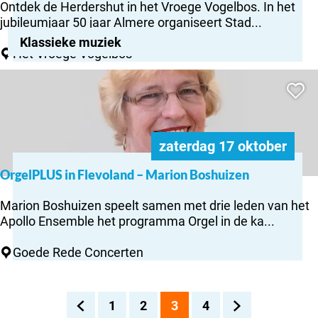
‘
Ontdek de Herdershut in het Vroege Vogelbos. In het
r
o
r
P
jubileumjaar 50 jaar Almere organiseert Stad...
a
u
d
l
m
Klassieke muziek
r
e
a
Het Vroege Vogelbos
m
n
r
y
a
e
OrgelPLUS
s
l
’
Voeg to
e
in
h
i
Flevoland
u
s
– Marion
t
t
Boshuizen
v
zaterdag 17 oktober
o
OrgelPLUS in Flevoland – Marion Boshuizen
o
O
r
r
Marion Boshuizen speelt samen met drie leden van het
d
g
Apollo Ensemble het programma Orgel in de ka...
e
e
T
l
Goede Rede Concerten
u
P
d
L
o
U
r
1
2
3
4
S
s