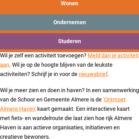
New Brooklyn
Wonen
Alle activiteiten in Almere Haven
Praktisch
Onderwijs
Ondernemen
Hieronder vind je de agenda met alle activiteiten en
Sport
Bezoeken
evenementen in Almere Haven. Je kunt zoeken op
Studeren
Bereikbaarheid
categorie en datum, maar ook op naam van de activiteit.
Wil je zelf een activiteit toevoegen?
Meld dan je activiteit
aan
. Wil je op de hoogte blijven van de leukste
activiteiten? Schrijf je in voor de
nieuwsbrief
.
Wil je meer zien en doen in haven? In een samenwerking
van de Schoor en Gemeente Almere is de
'Ontmoet
Almere Haven'
kaart gemaakt. Een interactieve kaart
met fiets- en wandelroute die laat zien hoe rijk Almere
Haven is aan actieve organisaties, initiatieven en
creatieve bewoners.