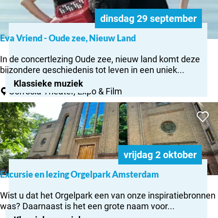
zee,
s
a
o
Nieuw
t
n
dinsdag 29 september
o
Land
V
d
t
r
Eva Vriend - Oude zee, Nieuw Land
s
s
E
o
,
v
e
In de concertlezing Oude zee, nieuw land komt deze
e
a
g
bijzondere geschiedenis tot leven in een uniek...
d
V
e
Klassieke muziek
i
r
V
Corrosia Theater, Expo & Film
t
i
o
i
Excursie en
e
g
Voeg to
e
lezing
n
e
Z
Orgelpark
d
l
w
Amsterdam
-
b
e
O
o
vrijdag 2 oktober
d
u
s
e
d
Excursie en lezing Orgelpark Amsterdam
2
E
n
e
0
x
’
z
Wist u dat het Orgelpark een van onze inspiratiebronnen
2
c
e
was? Daarnaast is het een grote naam voor...
6
u
e