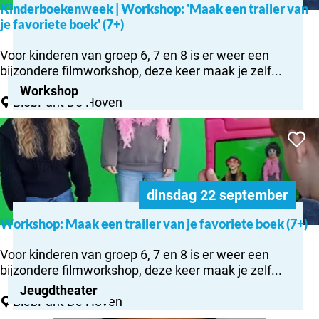
e
Kinderboekenweek | Workshop: 'Maak een trailer van
K
m
je favoriete boek' (7+)
i
b
n
l
Voor kinderen van groep 6, 7 en 8 is er weer een
d
e
bijzondere filmworkshop, deze keer maak je zelf...
e
–
Workshop
r
‘
BiebPunt De Hoven
b
W
Workshop:
o
a
Voeg to
Maak een
e
a
trailer van
k
r
je
e
i
favoriete
n
k
dinsdag 22 september
boek (7+)
w
h
e
Workshop: Maak een trailer van je favoriete boek (7+)
o
W
e
o
o
k
Voor kinderen van groep 6, 7 en 8 is er weer een
r
r
|
bijzondere filmworkshop, deze keer maak je zelf...
!
k
W
’
Jeugdtheater
s
o
BiebPunt De Hoven
h
r