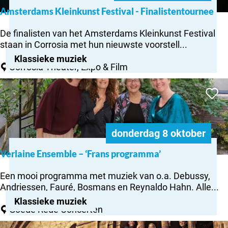
k
n
Amsterdams Kleinkunst Festival - Finalistentournee
A
A
n
m
m
&
De finalisten van het Amsterdams Kleinkunst Festival
s
s
V
staan in Corrosia met hun nieuwste voorstell...
t
t
e
e
Klassieke muziek
e
r
Corrosia Theater, Expo & Film
r
r
a
d
Verlaine
d
L
a
Voeg to
Ensemble –
a
a
m
‘Frans
m
p
programma’
s
o
K
r
donderdag 8 oktober
l
e
e
Verlaine Ensemble – ‘Frans programma’
v
V
i
a
e
n
Een mooi programma met muziek van o.a. Debussy,
–
r
k
Andriessen, Fauré, Bosmans en Reynaldo Hahn. Alle...
‘
l
u
P
Klassieke muziek
a
n
Goede Rede Concerten
o
i
s
r
Tenebrae
n