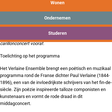
Verlaine Ensemble – ‘Frans
New Brooklyn
Wonen
programma’
Praktisch
Onderwijs
Ondernemen
Een mooi programma met muziek van o.a. Debussy,
Sport
Bezoeken
Andriessen, Fauré, Bosmans en Reynaldo Hahn.
Studeren
Bereikbaarheid
Allemaal rond de Franse dichter Paul Verlaine.
Met
carillonconcert vooraf.
Toelichting op het programma
Het Verlaine Ensemble brengt een poëtisch en muzikaal
programma rond de Franse dichter Paul Verlaine (1844-
1896), een van de invloedrijkste schrijvers van het fin-de-
siècle. Zijn poëzie inspireerde talloze componisten en
kunstenaars en vormt de rode draad in dit
middagconcert.