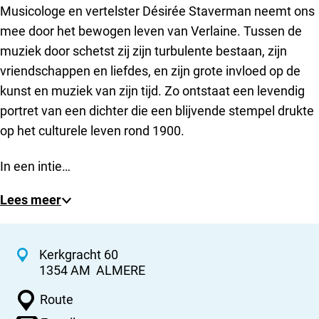
Musicologe en vertelster Désirée Staverman neemt ons
mee door het bewogen leven van Verlaine. Tussen de
muziek door schetst zij zijn turbulente bestaan, zijn
vriendschappen en liefdes, en zijn grote invloed op de
kunst en muziek van zijn tijd. Zo ontstaat een levendig
portret van een dichter die een blijvende stempel drukte
op het culturele leven rond 1900.
In een intie…
Lees meer
C
Kerkgracht 60
1354 AM
ALMERE
o
n
n
Route
a
t