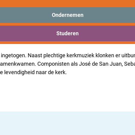
!’
Ondernemen
emble Cantoría doet de Spaanse Gouden Eeuw bruisen met 
telijk kerstfeest!
Georganiseerd door Organisatie Oude 
Studeren
getogen. Naast plechtige kerkmuziek klonken er uitbund
samenkwamen. Componisten als José de San Juan, Sebast
ie levendigheid naar de kerk.