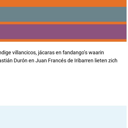
liederen vol muzikale mopjes, volkse ritmen en pikante
Muziek.
ige villancicos, jácaras en fandango’s waarin
ián Durón en Juan Francés de Iribarren lieten zich