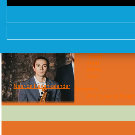
Hoe wil je wonen?
Water
Stads
Duurzaam
Groots
Stadsdelen
Stad
Haven
Poort
Buiten
Hout
Naar de Havenkalender
Projecten
Wikihouse de Strip
Nobelhorst
DUIN
Oosterwold
Klassieke muziek
Voeg toe als favoriet
Voeg toe als favoriet
Vogelhorst
New Brooklyn