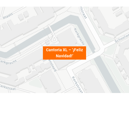
Cantoria XL – ‘¡Feliz
Navidad!’