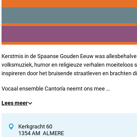
Cantoria XL – ‘¡Feliz Navidad
Praktisch
Onderwijs
Feestelijke barok die danst, lacht en flirt. Vocaal ens
Sport
toespelingen. Smaakvolle ingrediënten voor een onverge
Bezoeken
Bereikbaarheid
Toelichting op het programma
Kerstmis in de Spaanse Gouden Eeuw was allesbehalve in
volksmuziek, humor en religieuze verhalen moeiteloos 
inspireren door het bruisende straatleven en brachten d
Vocaal ensemble Cantoría neemt ons mee …
Lees meer
C
Kerkgracht 60
1354 AM
ALMERE
o