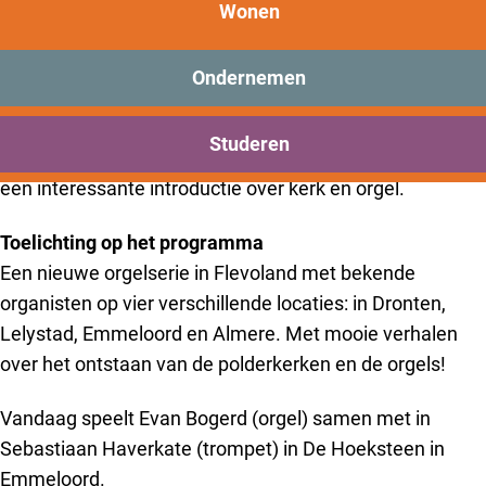
Orgel PLUS in Flevoland –
New Brooklyn
Wonen
Evan Bogerd
Praktisch
Onderwijs
Ondernemen
Kom genieten van een spannend orgelconcert in deze
Sport
Bezoeken
mooie kerk in Emmeloord. Organist Evan Bogerd treedt
Studeren
Bereikbaarheid
op met trompettist Sebastiaan Haverkate. Vooraf is er
een interessante introductie over kerk en orgel.
Toelichting op het programma
Een nieuwe orgelserie in Flevoland met bekende
organisten op vier verschillende locaties: in Dronten,
Lelystad, Emmeloord en Almere. Met mooie verhalen
over het ontstaan van de polderkerken en de orgels!
Vandaag speelt Evan Bogerd (orgel) samen met in
Sebastiaan Haverkate (trompet) in De Hoeksteen in
Emmeloord.