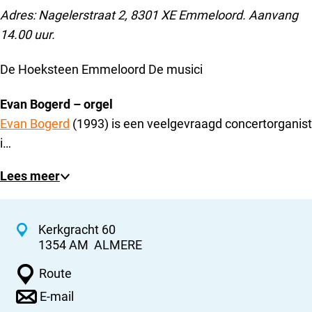
Adres: Nagelerstraat 2, 8301 XE Emmeloord. Aanvang
14.00 uur.
De Hoeksteen Emmeloord De musici
Evan Bogerd – orgel
Evan Bogerd
(1993) is een veelgevraagd concertorganist
i…
Lees meer
C
Kerkgracht 60
1354 AM
ALMERE
o
n
n
Route
a
t
n
E-mail
a
a
a