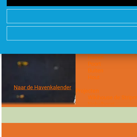
Hoe wil je wonen?
Water
Stads
Duurzaam
Groots
Stadsdelen
Stad
Haven
Poort
Buiten
Hout
Naar de Havenkalender
Projecten
Wikihouse de Strip
Nobelhorst
DUIN
Oosterwold
Vogelhorst
New Brooklyn