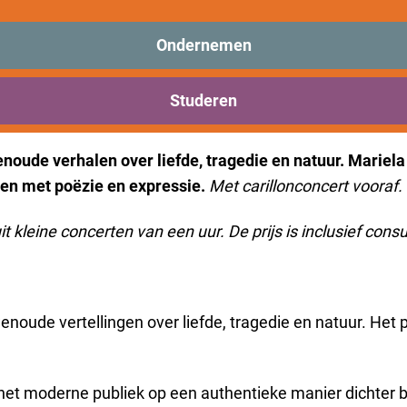
is niet meer beschikbaar. Bekijk het
actuele aanbod
voor 
Ondernemen
Studeren
 Liedjes’
oude verhalen over liefde, tragedie en natuur. Mariela
ven met poëzie en expressie.
Met carillonconcert vooraf.
eine concerten van een uur. De prijs is inclusief cons
oude vertellingen over liefde, tragedie en natuur. Het 
het moderne publiek op een authentieke manier dichter b