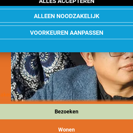
ALLES ACCEPTEREN
ALLEEN NOODZAKELIJK
VOORKEUREN AANPASSEN
maker
Bezoeken
Wonen