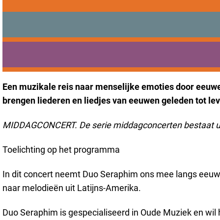
Sorry, deze activiteit 
Praktisch
Onderwijs
Klassieke muziek
Voeg toe als favoriet
Voeg toe als favoriet
Sport
Bezoeken
Bereikbaarheid
Duo Seraphim – ‘Liederen en
Een muzikale reis naar menselijke emoties door eeuwen
brengen liederen en liedjes van eeuwen geleden tot le
MIDDAGCONCERT. De serie middagconcerten bestaat uit kl
Toelichting op het programma
In dit concert neemt Duo Seraphim ons mee langs eeuwen
naar melodieën uit Latijns-Amerika.
Duo Seraphim is gespecialiseerd in Oude Muziek en wil 