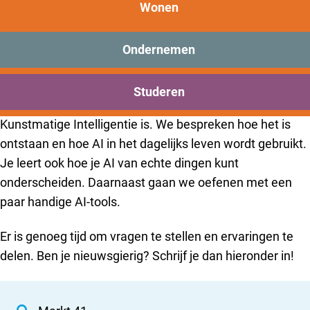
Workshop: Wat is
New Brooklyn
Wonen
Kunstmatige Intelligentie
Praktisch
(AI)?
Onderwijs
Ondernemen
Sport
Bezoeken
Wil je meer weten over AI en hoe het werkt? In deze
Studeren
Bereikbaarheid
workshop leer je op een eenvoudige manier wat
Kunstmatige Intelligentie is. We bespreken hoe het is
ontstaan en hoe AI in het dagelijks leven wordt gebruikt.
Je leert ook hoe je AI van echte dingen kunt
onderscheiden. Daarnaast gaan we oefenen met een
paar handige AI-tools.
Er is genoeg tijd om vragen te stellen en ervaringen te
delen. Ben je nieuwsgierig? Schrijf je dan hieronder in!