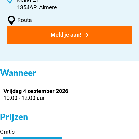
C
Markt 41
1354AP
Almere
o
n
n
Route
a
t
a
Meld je aan!
a
r
c
W
t
o
r
k
Wanneer
s
h
o
Vrijdag 4 september 2026
p
10.00 - 12.00 uur
:
W
a
Prijzen
t
i
Gratis
s