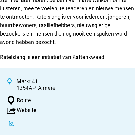
luisteren, mee te voelen, te reageren en nieuwe mensen
te ontmoeten. Ratelslang is er voor iedereen: jongeren,
buurtbewoners, taalliefhebbers, nieuwsgierige
bezoekers en mensen die nog nooit een spoken word-
avond hebben bezocht.
Ratelslang is een initiatief van Kattenkwaad.
C
Markt 41
1354AP
Almere
o
n
n
Route
a
t
v
Website
a
a
a
r
n
c
R
I
R
t
a
n