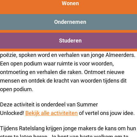
Ratelslang – Almeerse
New Brooklyn
Wonen
verhalen in poëzie & spoken
Praktisch
word
Onderwijs
Ondernemen
Sport
Bezoeken
Op 21 augustus sist Ratelslang neer in De Nieuwe
Studeren
Bereikbaarheid
Bibliotheek Almere Haven. Ratelslang is een avond vol
poëzie, spoken word en verhalen van jonge Almeerders.
Een open podium waar ruimte is voor woorden,
ontmoeting en verhalen die raken. Ontmoet nieuwe
mensen en ontdek de kracht van woorden tijdens dit
open podium.
Deze activiteit is onderdeel van Summer
Unlocked!
Bekijk alle activiteiten
of vertel ons jouw idee.
Tijdens Ratelslang krijgen jonge makers de kans om hun
stem te laten horen. Je bent van harte welkom om te