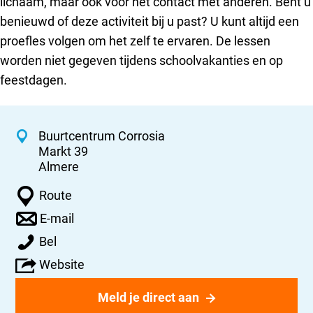
lichaam, maar ook voor het contact met anderen. Bent u
benieuwd of deze activiteit bij u past? U kunt altijd een
proefles volgen om het zelf te ervaren. De lessen
worden niet gegeven tijdens schoolvakanties en op
feestdagen.
C
Buurtcentrum Corrosia
Markt 39
o
Almere
n
n
t
Route
a
a
n
E-mail
a
a
c
Z
r
Bel
a
t
i
Z
r
v
Website
t
i
Z
a
g
t
i
n
Meld je direct aan
y
g
t
Z