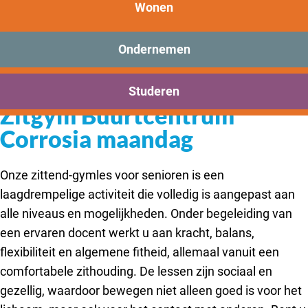
New Brooklyn
Wonen
Sorry, deze activiteit is niet meer beschikbaar.
Bekijk het
actuele aanbod
voor de beschikbare
Praktisch
opties.
Onderwijs
Ondernemen
Sport
Overige binnensport
Voeg toe als favoriet
Voeg toe als favoriet
Bezoeken
Studeren
Bereikbaarheid
Zitgym Buurtcentrum
Corrosia maandag
Onze zittend-gymles voor senioren is een
laagdrempelige activiteit die volledig is aangepast aan
alle niveaus en mogelijkheden. Onder begeleiding van
een ervaren docent werkt u aan kracht, balans,
flexibiliteit en algemene fitheid, allemaal vanuit een
comfortabele zithouding. De lessen zijn sociaal en
gezellig, waardoor bewegen niet alleen goed is voor het