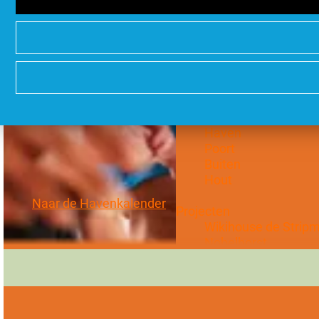
Hoe wil je wonen?
Water
Stads
Duurzaam
Groots
Stadsdelen
Stad
Haven
Poort
Buiten
Hout
Naar de Havenkalender
Projecten
Wikihouse de Strip
Nobelhorst
DUIN
Oosterwold
Vogelhorst
New Brooklyn