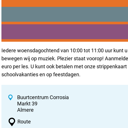
Sorry, deze activiteit 
Praktisch
Onderwijs
Dance
Voeg toe als favoriet
Voeg toe als favoriet
Sport
Bezoeken
Bereikbaarheid
Dans & Balans Les 2 Buurtc
Iedere woensdagochtend van 10:00 tot 11:00 uur kunt 
bewegen wij op muziek. Plezier staat voorop! Aanmelde
euro per les. U kunt ook betalen met onze strippenkaart v
schoolvakanties en op feestdagen.
C
Buurtcentrum Corrosia
Markt 39
o
Almere
n
n
t
Route
a