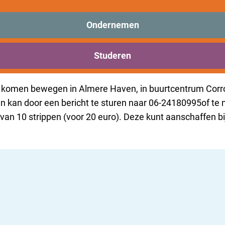
is niet meer beschikbaar. Bekijk het
actuele aanbod
voor 
Ondernemen
Studeren
entrum Corrosia woensdag
u komen bewegen in Almere Haven, in buurtcentrum Corro
n kan door een bericht te sturen naar 06-24180995of te
an 10 strippen (voor 20 euro). Deze kunt aanschaffen bij 