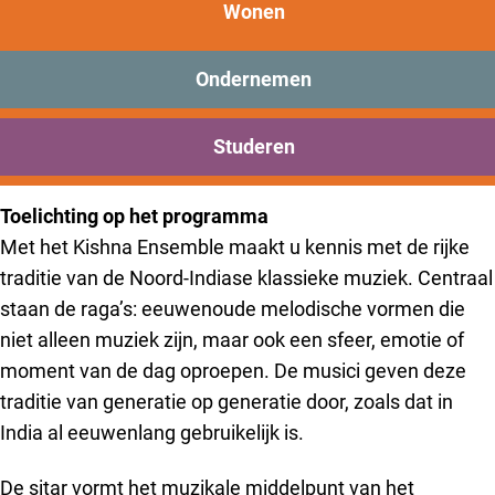
Kishna Ensemble – ‘Indiaas
New Brooklyn
Wonen
klassiek’
Praktisch
Onderwijs
Ondernemen
Siddharth Kishna op de sitar speelt klassieke Indiase
Sport
Bezoeken
raga. Dat doet hij samen met Sharmili op de tanpura,
Studeren
Bereikbaarheid
Saniya op de bamboefluit en Aaryan op de tabla. Mooi!
Toelichting op het programma
Met het Kishna Ensemble maakt u kennis met de rijke
traditie van de Noord-Indiase klassieke muziek. Centraal
staan de raga’s: eeuwenoude melodische vormen die
niet alleen muziek zijn, maar ook een sfeer, emotie of
moment van de dag oproepen. De musici geven deze
traditie van generatie op generatie door, zoals dat in
India al eeuwenlang gebruikelijk is.
De sitar vormt het muzikale middelpunt van het