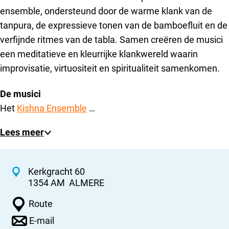
ensemble, ondersteund door de warme klank van de
tanpura, de expressieve tonen van de bamboefluit en de
verfijnde ritmes van de tabla. Samen creëren de musici
een meditatieve en kleurrijke klankwereld waarin
improvisatie, virtuositeit en spiritualiteit samenkomen.
De musici
Het
Kishna Ensemble
…
Lees meer
C
Kerkgracht 60
1354 AM
ALMERE
o
n
n
Route
a
t
n
E-mail
a